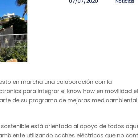
07/07/2020
Noticias
esto en marcha
una colaboración con la
ctronics
para integrar
el
know
how
en movilidad el
rte de
su
programa de mejoras medioambiental
sostenible
está
orientada a
l apoyo de
todos aque
ambiente
utilizando coches eléctricos que no co