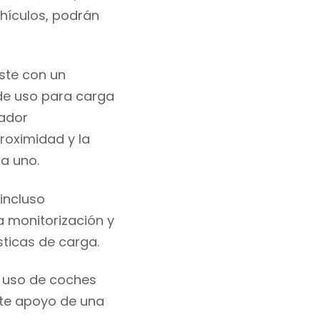
hículos
,
podrán
ste
con un
 de uso
para
carga
ador
proximidad
y la
da uno.
incluso
la
monitorización y
ticas de carga.
 uso de coches
erte apoyo de una