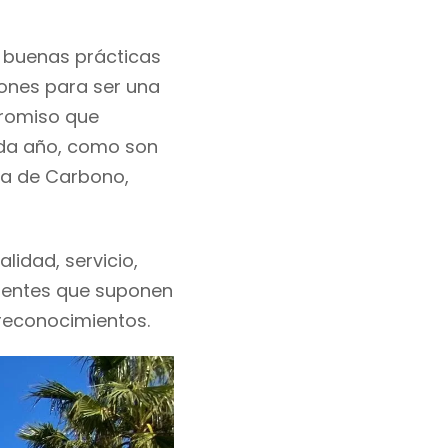
n
buenas prácticas
iones para ser una
promiso que
ada año, como son
lla de Carbono,
lidad, servicio,
gentes que suponen
reconocimientos.