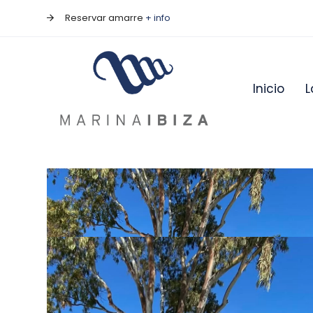
Skip
Skip
Reservar amarre
+ info
links
to
primary
navigation
Inicio
L
Skip
to
content
Post
navigati