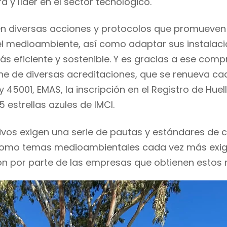
 y líder en el sector tecnológico
.
e
n diversas acciones y protocolos que promuev
e
l
medioambiente
, así como adaptar sus instalac
s eficiente y sostenible.
Y es gracias a ese com
e de diversas acreditaciones, que se renueva c
 y
45001
, EMAS, la inscripción en el Registro de Hue
5 estrellas azules de IMCI.
ivos exigen una serie de pautas y estándares de ca
í como temas medioambientales cada vez más exi
ón por parte de las empresas que obtienen estos 