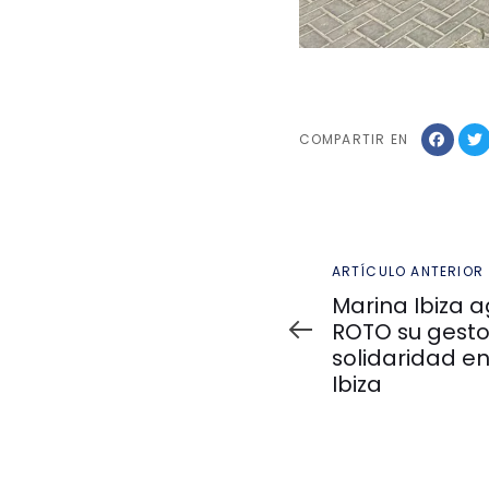
COMPARTIR EN
Artículo
ARTÍCULO ANTERIOR
anterior
Marina Ibiza 
ROTO su gesto
solidaridad e
Ibiza