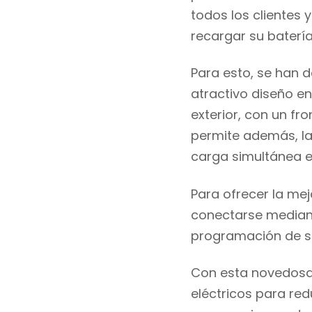
todos
los
clientes 
recargar
su
baterí
Para esto, se han
d
atractivo diseño en 
exterior
, con un fro
permite
además,
la
carga simultánea e
Para ofrecer la mej
conectarse
median
programación de se
Con esta novedos
eléctricos
para
red