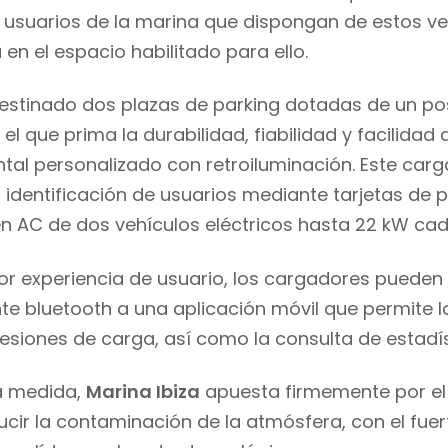
y usuarios de la marina que dispongan de
estos ve
a
en el espacio habilitado para ello.
estinado dos plazas de parking
dotadas
de
un po
el que prima la durabilidad, fiabilidad y facilidad
ntal
personalizado con retroiluminación
.
E
ste
carg
 identificación de usuarios mediante tarjetas
de 
n AC de dos vehículos eléctricos hasta 22 kW ca
or experiencia de usuario, los cargadores
pueden 
te bluetooth a
una
aplicación móvil
que p
ermite 
siones de carga, así como la consulta de estadís
a medida,
Marina Ibiza
apuesta firmemente por
el
ucir la contaminación
de
la atmósfera
, con el fu