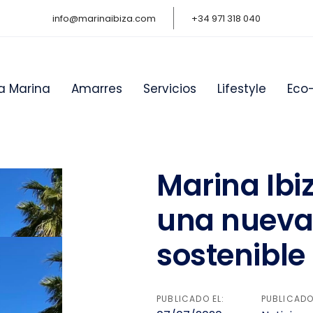
info@marinaibiza.com
+34 971 318 040
a Marina
Amarres
Servicios
Lifestyle
Eco
Marina Ib
on
una nueva
sostenible
PUBLICADO EL:
PUBLICADO