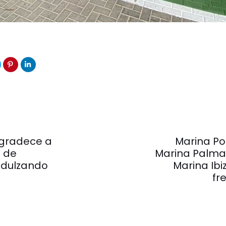
Artículo
siguiente
agradece a
Marina Po
 de
Marina Palma
ndulzando
Marina Ib
fr