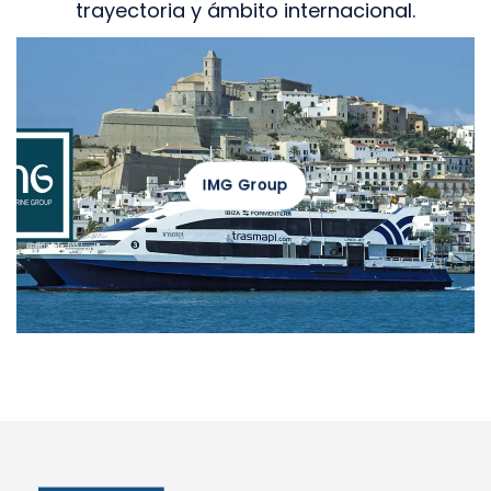
trayectoria y ámbito internacional.
IMG Group
VER MÁS