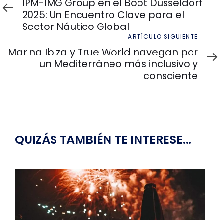
anterior
IPM-IMG Group en el Boot Düsseldorf
2025: Un Encuentro Clave para el
Sector Náutico Global
Artículo
ARTÍCULO SIGUIENTE
siguiente
Marina Ibiza y True World navegan por
un Mediterráneo más inclusivo y
consciente
QUIZÁS TAMBIÉN TE INTERESE...